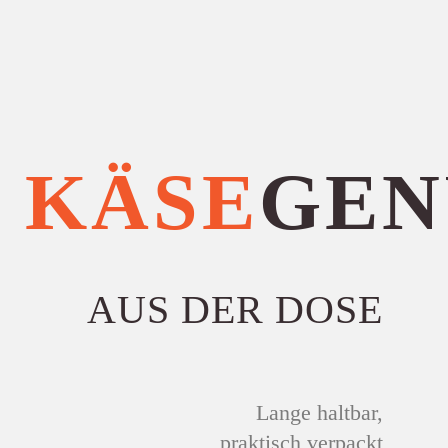
5 X CAMEMBERT
SCHNEIDEBRETT UND MESSER
KÄSE
GEN
GEWÜRZ MEDITERRAN
AUS DER DOSE
UNSER
Lange haltbar,
GENIESSERPAKET
praktisch verpackt