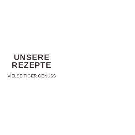
KÄSE AUS DER BOX
PRAKTISCH, FRISCH UND LECKER
UNSERE
REZEPTE
VIELSEITIGER GENUSS